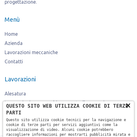
progettazione.
Menù
Home
Azienda
Lavorazioni meccaniche
Contatti
Lavorazioni
Alesatura
×
Lavorazioni con macchine a controllo numerico
QUESTO SITO WEB UTILIZZA COOKIE DI TERZE
Particolari meccanici su progetto e disegno
PARTI
Questo sito utilizza cookie tecnici per la navigazione e
Fresatura
cookie di terze parti per servizi aggiuntivi come la
visualizzazione di video. Alcuni cookie potrebbero
raccogliere informazioni per mostrarti pubblicità mirata e